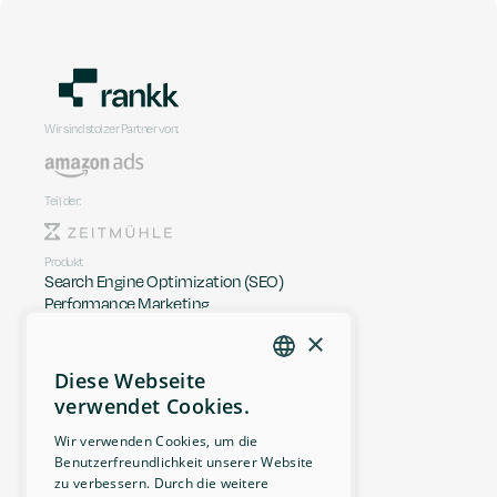
Wir sind stolzer Partner von:
Teil der:
Produkt
Search Engine Optimization (SEO)
Performance Marketing 
Content Management
×
Reporting & Analysen
Community- & Bewertungs-Management
Diese Webseite
GERMAN
Kundenservice
verwendet Cookies.
Logistikmanagement
ENGLISH
Seminare & Workshops
Wir verwenden Cookies, um die
Netzwerkmanagement
Benutzerfreundlichkeit unserer Website
Unsere Agentur
zu verbessern. Durch die weitere