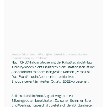
Amazon-Drittanbieter und Rabattjäger dürfen sich auf einen zusätzlichen 
Prime-Aktionstag im Herbst freuen.
Nach 
CNBC-Informationen
 ist der Rabattschlacht-Tag 
allerdings noch nicht final terminiert. Stattdessen ist die 
Sonderaktion mit dem klangvollen Namen „Prime Fall 
Deal Event“ als ein Abonnenten-exklusives 
Shoppingevent im vierten Quartal 2022 vorgesehen. 
Seller sollten bis Ende August Angaben zu 
Blitzangeboten bereithalten. Zwischen Sommer-Sale 
und Weihnachtsgeschäft bietet sich den Drittanbieter 