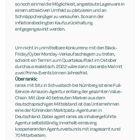
so noch einmal die Möglichkeit, angestaute Lagerware in 
einem attraktiven Umfeld zu platzieren und an 
Schnäppchenjäger zu verkaufen. So kann der 
inflationsbedingten Kaufzurückhaltung 
entgegengewirkt werden. 
Um nicht in unmittelbare Konkurrenz mit den Black-
Friday/Cyber Monday-Verkaufsschlagern zu treten, 
scheint ein Termin zum Quartalsauftakt im Oktober 
durchaus realistisch. 2022 wäre dann das erste Mal mit 
zwei Prime-Events binnen Jahresfrist.
Über rankk:
rankk mit Sitz in Schwabach bei Nürnberg ist eine Full-
Service-Amazon-Agentur entlang der gesamten Value-
Chain. Mit über 40 betreuten Marken aus dem 
deutschsprachigen Mittelstand ist das Unternehmen 
eine der führenden Marktplatz-Agenturen in 
Deutschland. Dabei agiert rankk als inhabergeführte 
Agentur selbstständig innerhalb eines eng 
kooperierenden Agenturverbunds mit insgesamt rund 
70 Mitarbeitern.