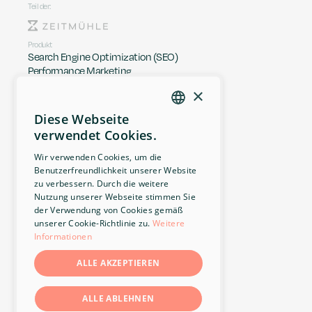
Teil der:
Produkt
Search Engine Optimization (SEO)
Performance Marketing 
Content Management
×
Reporting & Analysen
Community- & Bewertungs-Management
Diese Webseite
GERMAN
Kundenservice
verwendet Cookies.
Logistikmanagement
ENGLISH
Seminare & Workshops
Wir verwenden Cookies, um die
Netzwerkmanagement
Benutzerfreundlichkeit unserer Website
Unsere Agentur
zu verbessern. Durch die weitere
Über uns
Nutzung unserer Webseite stimmen Sie
Karriere
der Verwendung von Cookies gemäß
Offene Stellen
unserer Cookie-Richtlinie zu.
Weitere
Kontakt
Informationen
rankk auf Linkedin
ALLE AKZEPTIEREN
Rechtliches
Impressum
ALLE ABLEHNEN
Datenschutz